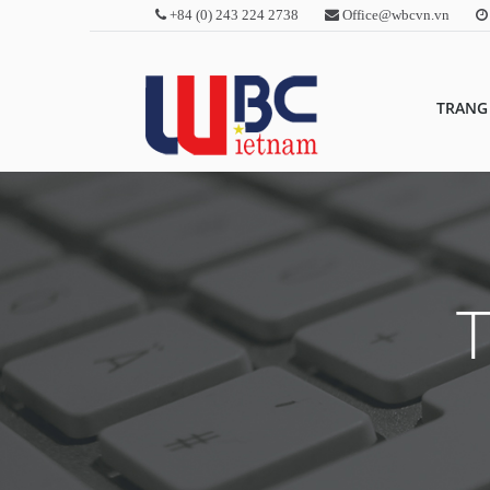
+84 (0) 243 224 2738
Office@wbcvn.vn
TRANG
T