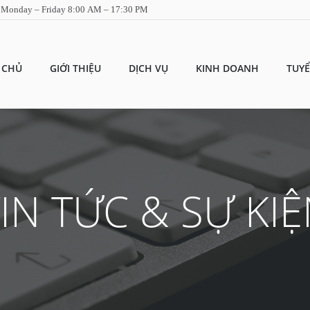
Monday – Friday 8:00 AM – 17:30 PM
 CHỦ
GIỚI THIỆU
DỊCH VỤ
KINH DOANH
TUY
IN TỨC & SỰ KI