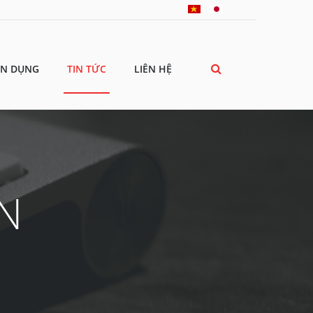
ỂN DỤNG
TIN TỨC
LIÊN HỆ
ỆN